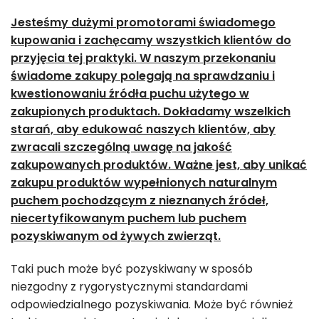
Jesteśmy dużymi promotorami świadomego
kupowania i zachęcamy wszystkich klientów do
przyjęcia tej praktyki. W naszym przekonaniu
świadome zakupy polegają na sprawdzaniu i
kwestionowaniu źródła puchu użytego w
zakupionych produktach. Dokładamy wszelkich
starań, aby edukować naszych klientów, aby
zwracali szczególną uwagę na jakość
zakupowanych produktów. Ważne jest, aby unikać
zakupu produktów wypełnionych naturalnym
puchem pochodzącym z nieznanych źródeł,
niecertyfikowanym puchem lub puchem
pozyskiwanym od żywych zwierząt.
Taki puch może być pozyskiwany w sposób
niezgodny z rygorystycznymi standardami
odpowiedzialnego pozyskiwania. Może być również