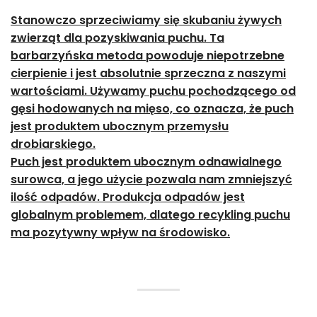
Stanowczo sprzeciwiamy się skubaniu żywych
zwierząt dla pozyskiwania puchu. Ta
barbarzyńska metoda powoduje niepotrzebne
cierpienie i jest absolutnie sprzeczna z naszymi
wartościami. Używamy puchu pochodzącego od
gęsi hodowanych na mięso, co oznacza, że puch
jest produktem ubocznym przemysłu
drobiarskiego.
Puch jest produktem ubocznym odnawialnego
surowca, a jego użycie pozwala nam zmniejszyć
ilość odpadów. Produkcja odpadów jest
globalnym problemem, dlatego recykling puchu
ma pozytywny wpływ na środowisko.