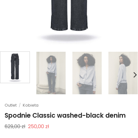
Outlet
/
Kobieta
Spodnie Classic washed-black denim
Pierwotna
Aktualna
629,00
zł
250,00
zł
cena
cena
wynosiła:
wynosi: