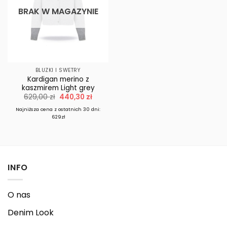
BRAK W MAGAZYNIE
BLUZKI I SWETRY
Kardigan merino z
kaszmirem Light grey
Pierwotna
Aktualna
629,00
zł
440,30
zł
cena
cena
wynosiła:
wynosi:
Najniższa cena z ostatnich 30 dni:
629,00 zł.
440,30 zł.
629zł
INFO
O nas
Denim Look