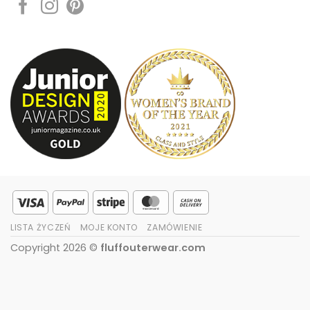
Visa
PayPal
Stripe
MasterCard
Cash
On
LISTA ŻYCZEŃ
MOJE KONTO
ZAMÓWIENIE
Delivery
Copyright 2026 ©
fluffouterwear.com