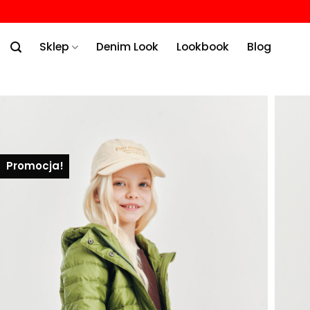
Przewiń
do
Sklep
Denim Look
Lookbook
Blog
zawartości
Promocja!