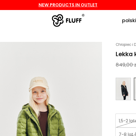
NEW PRODUCTS IN OUTLET
polski
Chłopiec i 
Lekka 
849,00
z
1,5-2 la
7-8 lat 