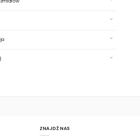
ozmiarów
ja
)
ZNAJDŹ NAS