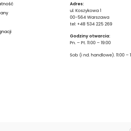
atność
Adres:
ul. Koszykowa 1
iany
00-564 Warszawa
tel: +48 534 225 269
gnacji
Godziny otwarcia:
Pn. – Pt. 11:00 – 19:00
Sob (i nd. handlowe). 11:00 – 