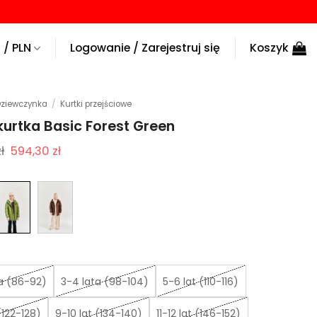
 / PLN
Logowanie / Zarejestruj się
Koszyk
Dziewczynka
/
Kurtki przejściowe
kurtka Basic Forest Green
Pierwotna
Aktualna
ł
594,30
zł
cena
cena
wynosiła:
wynosi:
849,00 zł.
594,30 zł.
ta (86-92)
3-4 lata (98-104)
5-6 lat (110-116)
(122-128)
9-10 lat (134-140)
11-12 lat (146-152)