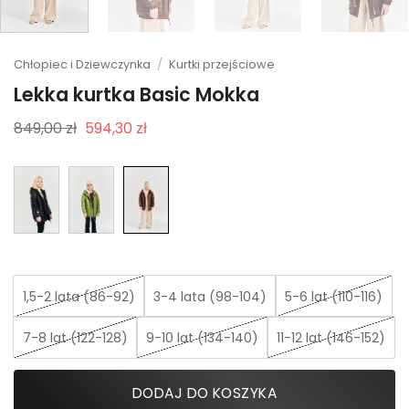
Chłopiec i Dziewczynka
/
Kurtki przejściowe
Lekka kurtka Basic Mokka
Pierwotna
Aktualna
849,00
zł
594,30
zł
cena
cena
wynosiła:
wynosi:
849,00 zł.
594,30 zł.
1,5-2 lata (86-92)
3-4 lata (98-104)
5-6 lat (110-116)
7-8 lat (122-128)
9-10 lat (134-140)
11-12 lat (146-152)
DODAJ DO KOSZYKA